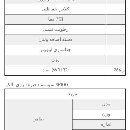
کلاس حفاظتی
دما (℃)
رطوبت نسبی
دسته اضافه ولتاژ
جداسازی اینورتر
وزن
ابعاد (W*H*D)
سیستم ذخیره انرژی بالکن SF100
مورد
مدل
وزن
ظاهر
اندازه