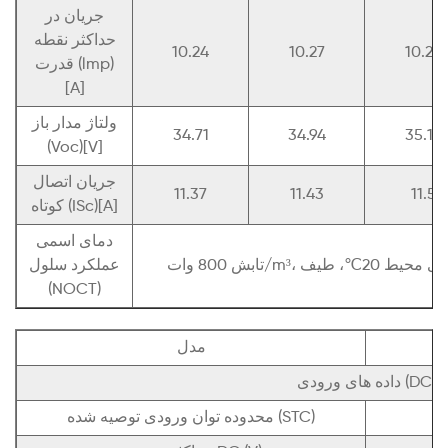
جریان در
حداکثر نقطه
10.24
10.27
10.29
قدرت (lmp)
[A]
ولتاژ مدار باز
34.71
34.94
35.14
(Voc)[V]
جریان اتصال
11.37
11.43
11.5
کوتاه (ISc)[A]
دمای اسمی
عملکرد سلول
(NOCT)
مدل
داده های ورودی (DC)
محدوده توان ورودی توصیه شده (STC)