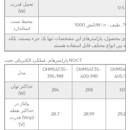
تحمل قدرت
0 تا 5
(W)
محیط تست
استاندارد
رتقای محصول، پارامترهای این مشخصات تنها یک جزء نیستند، بلکه
پارامترهای عملکرد الکتریکی تحت NOCT
DHM54T35-
DHM54T35-
DHM54T3
مدل
395/MR
400/MR
405/M
حداکثر توان
294
298
301
(W)
ولتاژ در
حداکثر نقطه
28.7
28.99
29.29
قدرت (Vmp)
[V]