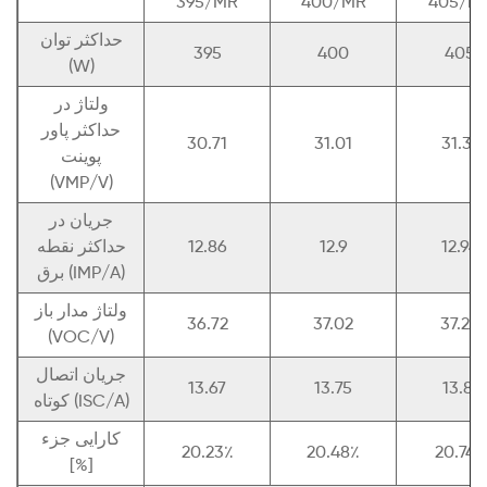
395/MR
400/MR
405/M
حداکثر توان
395
400
405
(W)
ولتاژ در
حداکثر پاور
30.71
31.01
31.31
پوینت
(VMP/V)
جریان در
12.94
12.9
12.86
حداکثر نقطه
برق (IMP/A)
ولتاژ مدار باز
36.72
37.02
37.24
(VOC/V)
جریان اتصال
13.67
13.75
13.81
کوتاه (ISC/A)
کارایی جزء
20.23٪
20.48٪
20.74٪
[%]