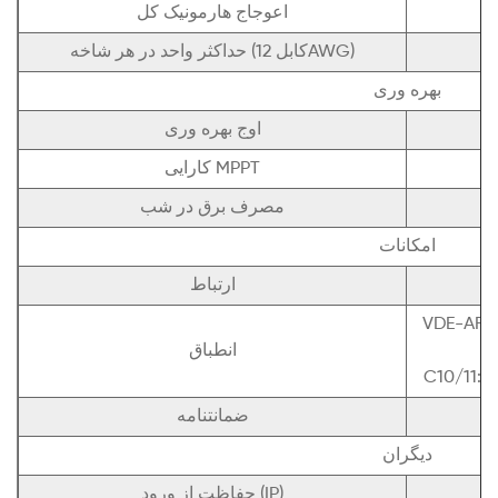
اعوجاج هارمونیک کل
حداکثر واحد در هر شاخه (کابل 12AWG)
بهره وری
اوج بهره وری
کارایی MPPT
مصرف برق در شب
امکانات
ارتباط
VDE-AR-N
1/
انطباق
C10/11:20
ضمانتنامه
دیگران
حفاظت از ورود (IP)