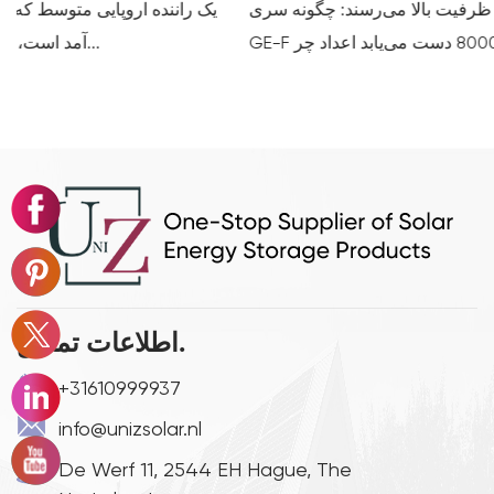
سلول‌های 314 آمپری با ظرفیت بالا می‌رسند: چگونه سری Deye
GE-F به عمر چرخه 8000 دست می‌یابد اعداد چر...
اطلاعات تماس.
+31610999937
info@unizsolar.nl
De Werf 11, 2544 EH Hague, The