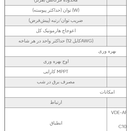
محدوده فرکانس (هرتز)
توان (حداکثر پیوسته) (W)
ضریب توان/رتبه (پیش‌فرض)
اعوجاج هارمونیک کل
حداکثر واحد در هر شاخه (کابل 12AWG)
بهره وری
اوج بهره وری
کارایی MPPT
مصرف برق در شب
امکانات
ارتباط
VDE-AR-N
1/
انطباق
C10/1