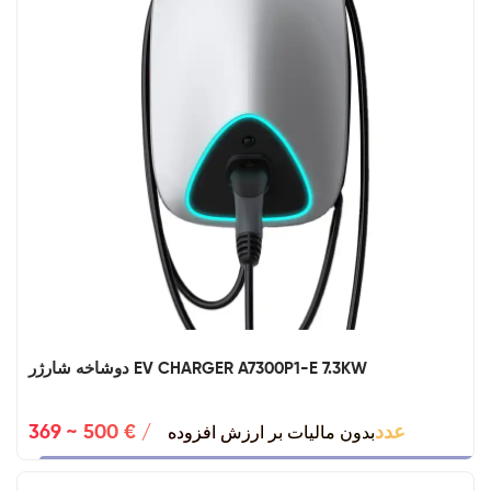
دوشاخه شارژر EV CHARGER A7300P1-E 7.3KW
بدون مالیات بر ارزش افزوده
369 ~ 500 € / عدد