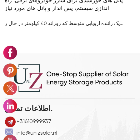
سلول های 314Ah توضیح داده شده است: چگونه سری
پانل های خورشیدی برای شارژ خودروهای برقی: ر
اندازی سیستم، پس انداز و پانل های مورد نی
یک راننده اروپایی متوسط که روزانه 40 کیلومتر در حال ر...
اطلاعات تماس.
+31610999937
info@unizsolar.nl