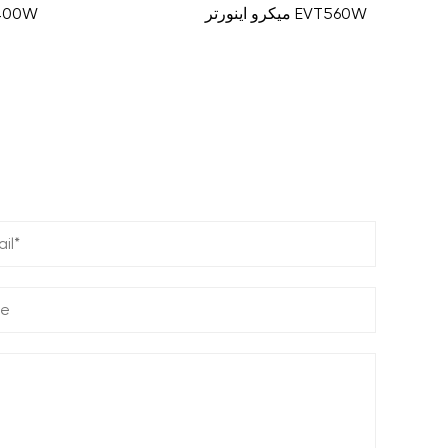
میکرو اینورتر EVT560W
میکرو اینور