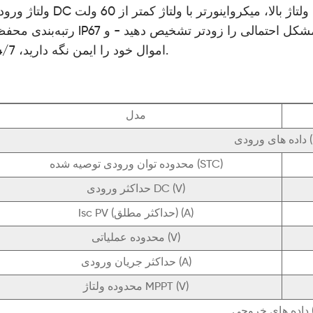
ولتاژ ورودی DC پایین برخلاف سیستم‌های اینورتر رشته‌ای با ولتاژ بالا، میکرواینورتر با ولتاژ
رتبه‌بندی محفظه IP67 کار می‌کند. و با نظارت ابری، می توانید علائم یک مشکل احتمالی را زودتر ت
اموال خود را ایمن نگه دارید، 24/7.
مدل
 (DC)
محدوده توان ورودی توصیه شده (STC)
حداکثر ورودی DC (V)
Isc PV (حداکثر مطلق) (A)
محدوده عملیاتی (V)
حداکثر جریان ورودی (A)
محدوده ولتاژ MPPT (V)
AC)