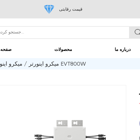
قیمت رقابتی
محصولات
صفحه اصلی
میکرو اینورتر EVT800W
/
میکرو اینو