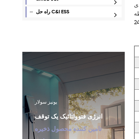
 کمتر از 60 ولت DC و
راه حل C&I ESS
شخیص دهید - و
یونیز سولار
انرژی فتوولتائیک یک توقف
تامین کننده محصول ذخیره