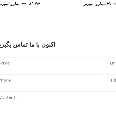
تر EVT400W
میکرو اینورتر EVT360W
اکنون با ما تماس بگیری