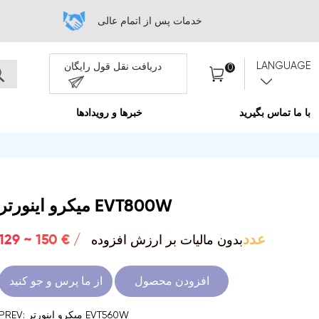
م عالی
قل قول رایگان
ا و رویدادها
درباره ما
میکرو اینورتر EVT800W
بدون مالیات بر ارزش افزوده
129 ~ 150 € / عدد
افزودن محصول
از ما پرس و جو کنید
PREV: میکرو اینورتر EVT560W