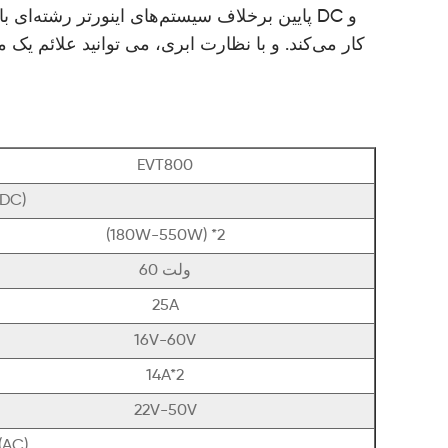
EVT800
داده های ورودی
(180W-550W) *2
60 ولت
25A
16V-60V
14A*2
22V-50V
داده های خروجی (