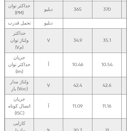
حداکثر توان
370
365
دبلیو
(PM)
دبلیو
تحمل قدرت
حداکثر
35.1
34.9
V
ولتاژ توان
(Vم)
جریان
10.54
10.46
آ
حداکثر توان
(Im)
ولتاژ مدار
V
42.4
42.6
باز (Voc)
جریان
11.16
11.09
آ
اتصال کوتاه
(ISC)
کارایی
21
20.7
%
ماژول