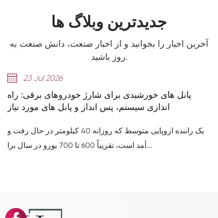
جدیدترین وبلاگ ها
آخرین اخبار را بخوانید و از اخبار صنعت، دانش صنعت به
روز باشید.
14 Jul 2026
سلول های 314Ah توضیح داده شده است: چگونه سری
پانل های خورشیدی برای شارژ خ
اندازی سیستم، پس انداز و 
فیت بالا می‌رسند: چگونه سری Deye
یک
آمد است، تقریباً 600 تا 700 یورو در سال برا...