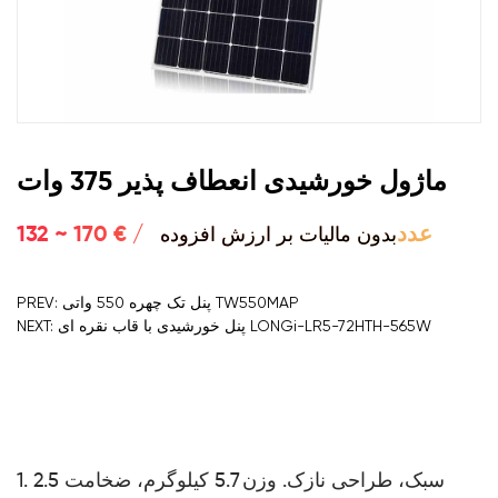
ماژول خورشیدی انعطاف پذیر 375 وات
بدون مالیات بر ارزش افزوده
132 ~ 170 € / عدد
PREV: پنل تک چهره 550 واتی TW550MAP
NEXT: پنل خورشیدی با قاب نقره ای LONGi-LR5-72HTH-565W
1. سبک، طراحی نازک. وزن 5.7 کیلوگرم، ضخامت 2.5