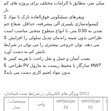
میلی متر، مطابق با الزامات مختلف برای پروژه های کم
بار.
2. ویفرهای سیلیکونی فوق‌العاده نازک با مواد
کپسوله‌سازی پلیمری آلی پیشرفته، حداقل. شعاع خم
شدن به 0.30 متر، با انواع سطوح منحنی مناسب است.
3. طراحی بدون شینه راندمان تبدیل سلولی را افزایش
می دهد، توان خروجی بیشتری را می توان در شرایط
تابش کم به دست آورد.
4. نصب آسان و حمل و نقل راحت با هزینه کمتر
5. طراحی PV سازگار با محیط زیست به ماژول MWT
بدون مواد لحیم کاری دست می یابد3
ویژگی های الکتریکی در شرایط تست استاندارد (STC)
SP
SPP370QH
SPP365QH
مشخصات/
واحد
ES
ES
مدل