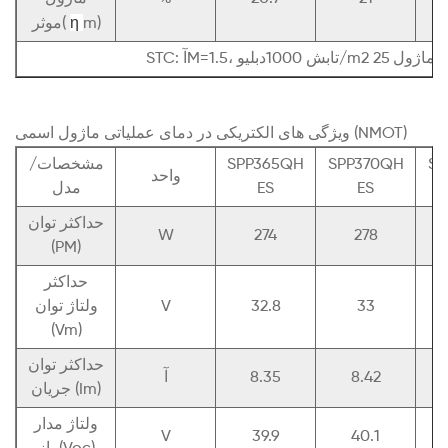
η
m)
موثر(
ویژگی های الکتریکی در دمای عملیاتی ماژول اسمی (NMOT)
SP
SPP370QH
SPP365QH
مشخصات/
واحد
ES
ES
مدل
حداکثر توان
W
274
278
(PM)
حداکثر
33
32.8
V
ولتاژ توان
(Vm)
حداکثر توان
8.42
8.35
آ
جریان (Im)
ولتاژ مدار
V
39.9
40.1