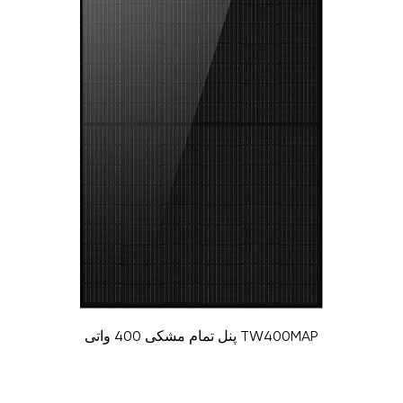
پنل تمام مشکی 400 واتی TW400MAP